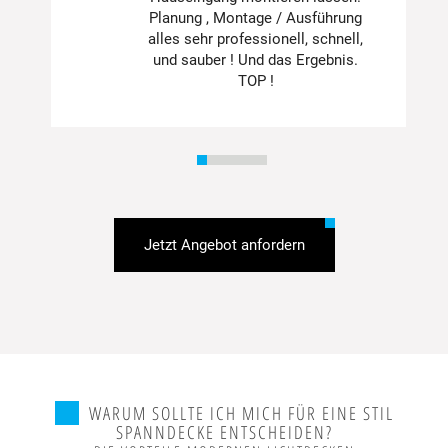
Planung , Montage / Ausführung
alles sehr professionell, schnell,
und sauber ! Und das Ergebnis.
TOP !
●
●
●
●
●
●
●
Jetzt Angebot anfordern
WARUM SOLLTE ICH MICH FÜR EINE STIL
SPANNDECKE ENTSCHEIDEN?